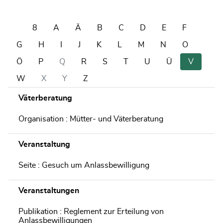
8
A
Ä
B
C
D
E
F
G
H
I
J
K
L
M
N
O
Ö
P
Q
R
S
T
U
Ü
V
W
X
Y
Z
Väterberatung
Organisation : Mütter- und Väterberatung
Veranstaltung
Seite : Gesuch um Anlassbewilligung
Veranstaltungen
Publikation : Reglement zur Erteilung von
Anlassbewilligungen