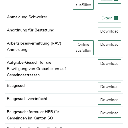
ausfüllen
Anmeldung Schweizer
Anmeldung Sc
Extern
Anordnung für Bestattung
Anordnung für 
Download
Arbeitslosenvermittlung (RAV)
Arbeitslosenvermittlung (R
Online
Arbeitslosenve
Download
Anmeldung
ausfüllen
Aufgrabe-Gesuch für die
Aufgrabe-Gesuc
Download
Bewilligung von Grabarbeiten auf
Gemeindestrassen
Baugesuch
Baugesuch
Download
Baugesuch vereinfacht
Baugesuch vere
Download
Baugesuchsformular HFB für
Baugesuchsform
Download
Gemeinden im Kanton SO