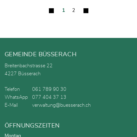
1
2
Fusszeile
GEMEINDE BÜSSERACH
Breitenbachstrasse 22
4227 Büsserach
Telefon
061 789 90 30
WhatsApp
077 404 37 13
E-Mail
verwaltung@buesserach.ch
ÖFFNUNGSZEITEN
Montag