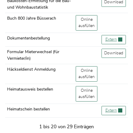
Baukosten-Ermittlung für die Bau-
Baukosten-Ermit
Download
und Wohnbaustatistik
Buch 800 Jahre Büsserach
Buch 800 Jahre Büsserach
Online
ausfüllen
Dokumentenbestellung
Dokumentenbes
Extern
Formular Mieterwechsel (für
Formular Mieter
Download
Vermieter/in)
Häckseldienst Anmeldung
Häckseldienst Anmeldung
Online
ausfüllen
Heimatausweis bestellen
Heimatausweis bestellen
Online
ausfüllen
Heimatschein bestellen
Heimatschein b
Extern
1 bis 20 von 29 Einträgen