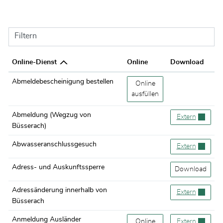
Filtern
Online-Dienst
Online
Download
Abmeldebescheinigung bestellen
Abmeldebescheinigung beste
Online
ausfüllen
Abmeldung (Wegzug von
Abmeldung (We
Extern
Büsserach)
Abwasseranschlussgesuch
Abwasseransc
Extern
Adress- und Auskunftssperre
Adress- und Au
Download
Adressänderung innerhalb von
Adressänderun
Extern
Büsserach
Anmeldung Ausländer
Anmeldung Ausländer
Online
Anmeldung Au
Extern