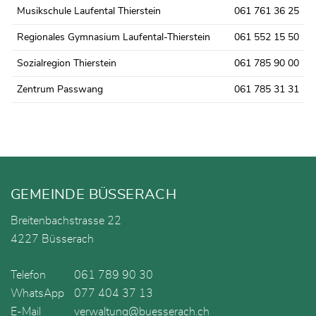
Musikschule Laufental Thierstein
061 761 36 25
Regionales Gymnasium Laufental-Thierstein
061 552 15 50
Sozialregion Thierstein
061 785 90 00
Zentrum Passwang
061 785 31 31
Fusszeile
GEMEINDE BÜSSERACH
Breitenbachstrasse 22
4227 Büsserach
Telefon
061 789 90 30
WhatsApp
077 404 37 13
E-Mail
verwaltung@buesserach.ch